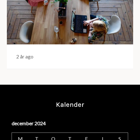
2 år ago
Kalender
december 2024
M
T
O
T
F
L
S