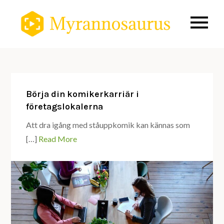
Skip
to
Om svenska
myrann
content
komiker,
amerikansk
komiker oc
komedifilme
Börja din komikerkarriär i
företagslokalerna
Att dra igång med ståuppkomik kan kännas som
[…]
Read More