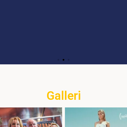
n filmgenre det gäller är det inte ovanligt för en film 
 en genre. En favorit för många personer är actionkom
Klicka här
Galleri