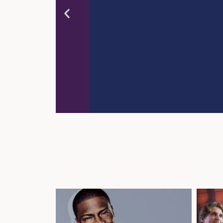
Oavsett vilke
fler än