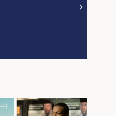
att passa in i
edier...