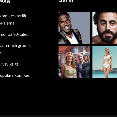
lägg
Galleri
komikerkarriär i
okalerna
mor på 90-talet
anter och ge ut en
k
livsviktigt
opulära komiker